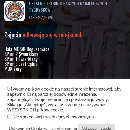
OSTATNIE TRENINGI NASZYCH NAJMŁODSZYCH
TYGRYSKÓW!
Cze 27,2026
Zajęcia
odbywają się w miejscach:
Hala MOSiR Boguszowice
SP nr 2 Świerklany
SP nr 1 Świerklany
SP nr 6 Jastrzębie
MOK Żory
Kontakt
z nami
Używamy plików cookie na naszej stronie internetowej, aby
zapewnić Ci najbardziej odpowiednie wrażenia,
tel +48 691 685 929
zapamiętując Twoje preferencje i powtarzając wizyty.
Klikając „Akceptuję”, wyrażasz zgodę na używanie
Jeśli chcesz wysłać do nas wiadomość,
kliknij tutaj
WSZYSTKICH plików cookie.
.
Nie sprzedawaj moich danych osobowych
Ustawienia Cookies
Czytaj więcej
Odrzucam zgodę