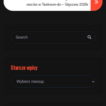
owców w Taekwon-do – Stęszew 2026r
Starsze wpisy
Starsze
wpisy