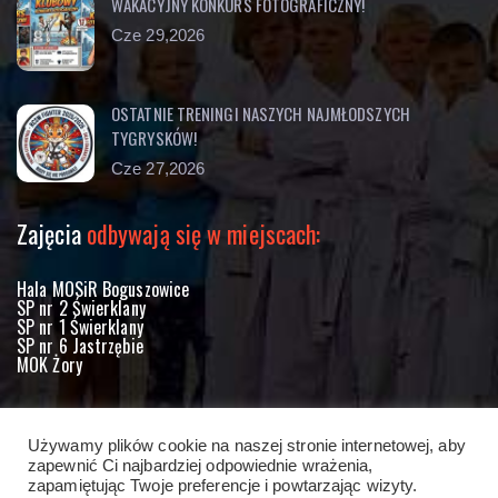
WAKACYJNY KONKURS FOTOGRAFICZNY!
Cze 29,2026
OSTATNIE TRENINGI NASZYCH NAJMŁODSZYCH
TYGRYSKÓW!
Cze 27,2026
Zajęcia
odbywają się w miejscach:
Hala MOSiR Boguszowice
SP nr 2 Świerklany
SP nr 1 Świerklany
SP nr 6 Jastrzębie
MOK Żory
Kontakt
z nami
Używamy plików cookie na naszej stronie internetowej, aby
tel +48 691 685 929
zapewnić Ci najbardziej odpowiednie wrażenia,
zapamiętując Twoje preferencje i powtarzając wizyty.