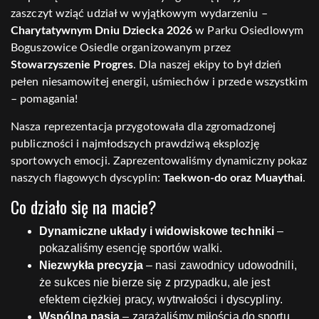
zaszczyt wziąć udział w wyjątkowym wydarzeniu –
Charytatywnym Dniu Dziecka 2026
w Parku Osiedlowym
Boguszowice Osiedle organizowanym przez
Stowarzyszenie Progres
. Dla naszej ekipy to był dzień
pełen niesamowitej energii, uśmiechów i przede wszystkim
– pomagania!
Nasza reprezentacja przygotowała dla zgromadzonej
publiczności i najmłodszych prawdziwą eksplozję
sportowych emocji. Zaprezentowaliśmy dynamiczny pokaz
naszych flagowych dyscyplin:
Taekwon-do oraz Muaythai
.
Co działo się na macie?
Dynamiczne układy i widowiskowe techniki
–
pokazaliśmy esencję sportów walki.
Niezwykła precyzja
– nasi zawodnicy udowodnili,
że sukces nie bierze się z przypadku, ale jest
efektem ciężkiej pracy, wytrwałości i dyscypliny.
Wspólna pasja
– zarażaliśmy miłością do sportu