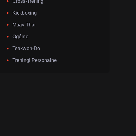
Cross-Trening
Kickboxing
Muay Thai
Ogólne
Teakwon-Do
Treningi Personalne
Przerwa Majowa w RCSW Fighter 2026
Po
Nie
By - E0ig2s
0 Comment
By 