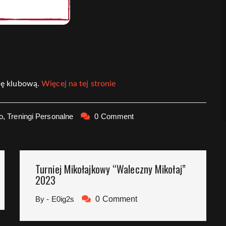
rię klubową.
Więcej na tej stronie
o
,
Treningi Personalne
0 Comment
Turniej Mikołajkowy “Waleczny Mikołaj”
2023
By - E0ig2s
0 Comment